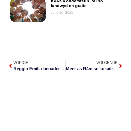
KANSA ondersteun jou só
landwyd en gratis
Julie 30, 2026
VORIGE
VOLGENDE
Reggio Emilia-benadering werk vir Penryn
Meer as R4m se kokaïen ontdek na motorongeluk in Mbombela