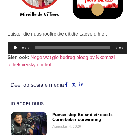
Luister die nuushooftrekke uit die Laeveld hier:
Klankspeler
00:00
00:00
Sien ook:
Nege wat glo bedrog pleeg by Nkomazi-
tolhek verskyn in hof
Deel op sosiale media
In ander nuus...
Pumas klop Boland vir eerste
Curriebeker-oorwinning
Augustus 4, 2026