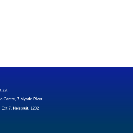
o.za
o Centre, 7 Mystic River
 Ext 7, Nelspruit, 1202