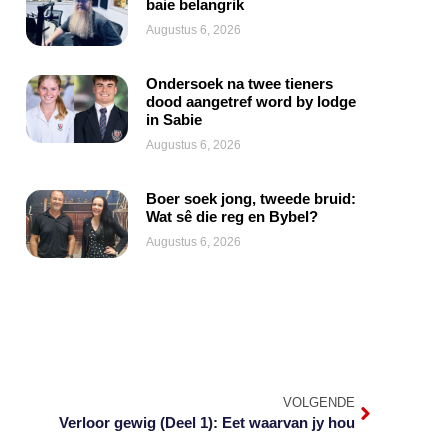
baie belangrik
Augustus 6, 2026
Ondersoek na twee tieners
dood aangetref word by lodge
in Sabie
Augustus 6, 2026
Boer soek jong, tweede bruid:
Wat sê die reg en Bybel?
Augustus 6, 2026
VOLGENDE
Verloor gewig (Deel 1): Eet waarvan jy hou