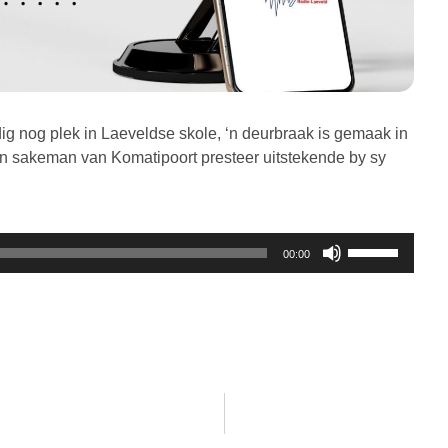
dig nog plek in Laeveldse skole, ‘n deurbraak is gemaak in
‘n sakeman van Komatipoort presteer uitstekende by sy
Gebruik
00:00
die
Op/Af
knoppies
om
die
volume
te
verhoog