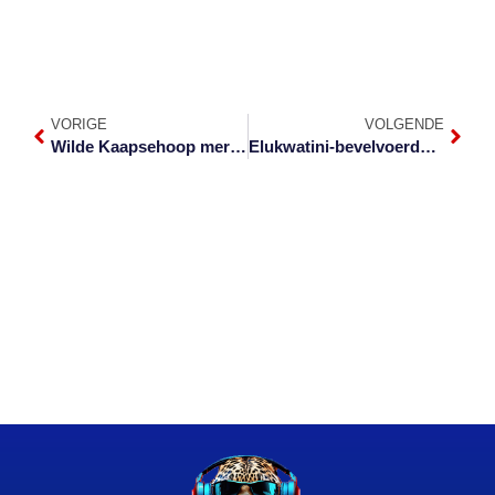
VORIGE
VOLGENDE
Wilde Kaapsehoop merrie van strik verlos
Elukwatini-bevelvoerder amptelik gegroet