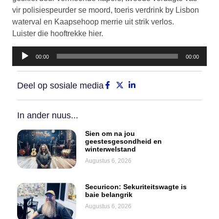
vir polisiespeurder se moord, toeris verdrink by Lisbon
waterval en Kaapsehoop merrie uit strik verlos.
Luister die hooftrekke hier.
Klankspeler
00:00
00:00
Deel op sosiale media
In ander nuus...
Sien om na jou
geestesgesondheid en
winterwelstand
Augustus 6, 2026
Securicon: Sekuriteitswagte is
baie belangrik
Augustus 6, 2026