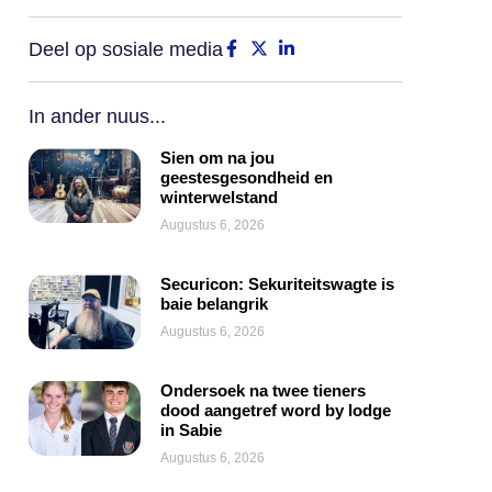
Deel op sosiale media
In ander nuus...
Sien om na jou
geestesgesondheid en
winterwelstand
Augustus 6, 2026
Securicon: Sekuriteitswagte is
baie belangrik
Augustus 6, 2026
Ondersoek na twee tieners
dood aangetref word by lodge
in Sabie
Augustus 6, 2026