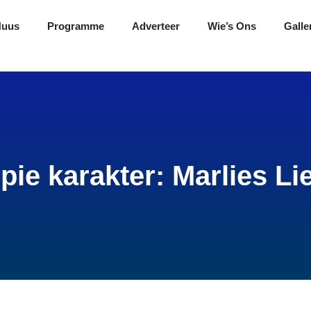
Nuus
Programme
Adverteer
Wie’s Ons
Galle
pie karakter: Marlies L