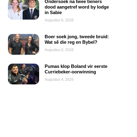
Ondersoek na twee tieners
dood aangetref word by lodge
in Sabie
Augustus 6, 2026
Boer soek jong, tweede bruid:
Wat sê die reg en Bybel?
Augustus 6, 2026
Pumas klop Boland vir eerste
Curriebeker-oorwinning
Augustus 4, 2026