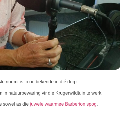
ste noem, is ‘n ou bekende in dié dorp.
 in natuurbewaring vir die Krugerwildtuin te werk.
gs sowel as die
juwele waarmee Barberton spog
.