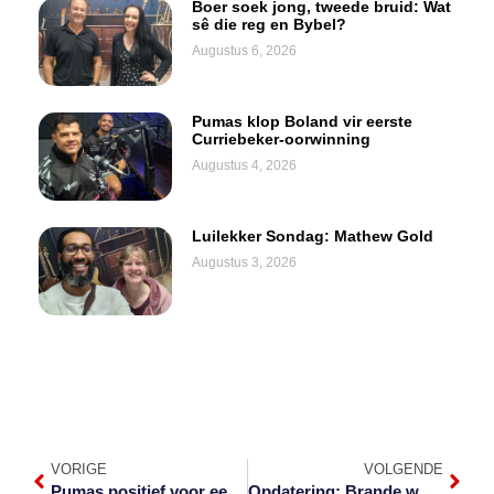
Boer soek jong, tweede bruid: Wat
sê die reg en Bybel?
Augustus 6, 2026
Pumas klop Boland vir eerste
Curriebeker-oorwinning
Augustus 4, 2026
Luilekker Sondag: Mathew Gold
Augustus 3, 2026
VORIGE
VOLGENDE
Pumas positief voor eerste Curriebeker tuiswedstryd
Opdatering: Brande woed voort in die Laeveld