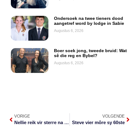
Ondersoek na twee tieners dood
aangetref word by lodge in Sabie
Augustus 6, 2026
Boer soek jong, tweede bruid: Wat
sê die reg en Bybel?
Augustus 6, 2026
VORIGE
VOLGENDE
Nellie reik vir sterre na sukses in LA
Steve vier môre sy 60ste