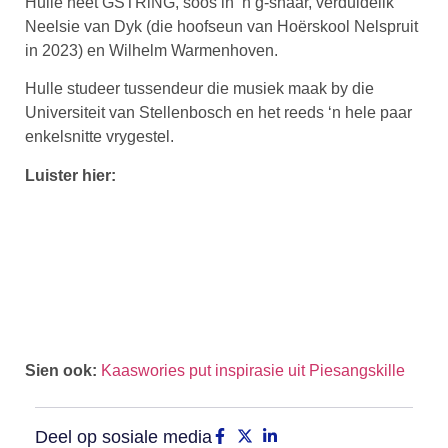
Hulle heet GSTRiNG, soos in ‘n g-snaar, verduidelik
Neelsie van Dyk (die hoofseun van Hoërskool Nelspruit
in 2023) en Wilhelm Warmenhoven.
Hulle studeer tussendeur die musiek maak by die
Universiteit van Stellenbosch en het reeds ‘n hele paar
enkelsnitte vrygestel.
Luister hier:
Sien ook:
Kaaswories put inspirasie uit Piesangskille
Deel op sosiale media