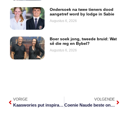
Ondersoek na twee tieners dood
aangetref word by lodge in Sabie
Augustus 6, 2026
Boer soek jong, tweede bruid: Wat
sê die reg en Bybel?
Augustus 6, 2026
VORIGE
VOLGENDE
Kaaswories put inspirasie uit Piesangskille
Coenie Naude beste onafhanklike rocker in SA