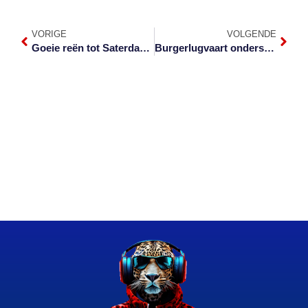
VORIGE
VOLGENDE
Goeie reën tot Saterdag verwag
Burgerlugvaart ondersoek noodlottige vliegongeluk