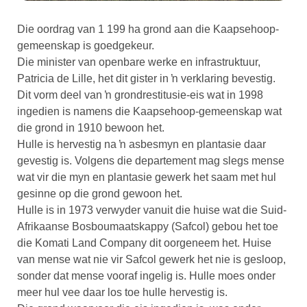
Die oordrag van 1 199 ha grond aan die Kaapsehoop-
gemeenskap is goedgekeur.
Die minister van openbare werke en infrastruktuur,
Patricia de Lille, het dit gister in ŉ verklaring bevestig.
Dit vorm deel van ŉ grondrestitusie-eis wat in 1998
ingedien is namens die Kaapsehoop-gemeenskap wat
die grond in 1910 bewoon het.
Hulle is hervestig na ŉ asbesmyn en plantasie daar
gevestig is. Volgens die departement mag slegs mense
wat vir die myn en plantasie gewerk het saam met hul
gesinne op die grond gewoon het.
Hulle is in 1973 verwyder vanuit die huise wat die Suid-
Afrikaanse Bosboumaatskappy (Safcol) gebou het toe
die Komati Land Company dit oorgeneem het. Huise
van mense wat nie vir Safcol gewerk het nie is gesloop,
sonder dat mense vooraf ingelig is. Hulle moes onder
meer hul vee daar los toe hulle hervestig is.