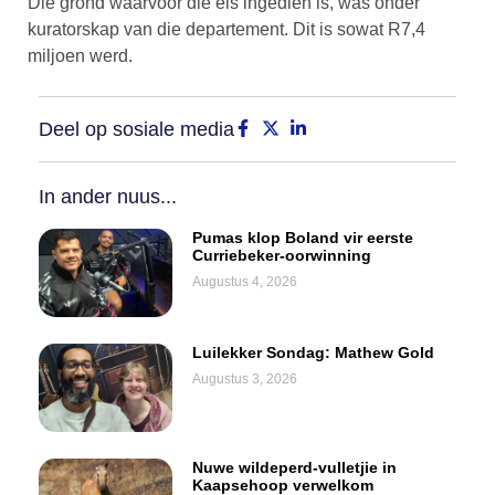
Die grond waarvoor die eis ingedien is, was onder
kuratorskap van die departement. Dit is sowat R7,4
miljoen werd.
Deel op sosiale media
In ander nuus...
Pumas klop Boland vir eerste
Curriebeker-oorwinning
Augustus 4, 2026
Luilekker Sondag: Mathew Gold
Augustus 3, 2026
Nuwe wildeperd-vulletjie in
Kaapsehoop verwelkom