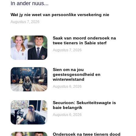
In ander nuus...
Wat jy nie weet van persoonlike versekering nie
Augustus 7, 2026
Saak van moord ondersoek na
twee tieners in Sabie sterf
Augustus 7, 2026
Sien om na jou
geestesgesondheid en
winterwelstand
Augustus 6, 2026
Securicon: Sekuriteitswagte is
baie belangrik
Augustus 6, 2026
Ondersoek na twee tieners dood