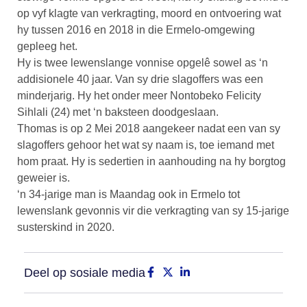
op vyf klagte van verkragting, moord en ontvoering wat
hy tussen 2016 en 2018 in die Ermelo-omgewing
gepleeg het.
Hy is twee lewenslange vonnise opgelê sowel as ‘n
addisionele 40 jaar. Van sy drie slagoffers was een
minderjarig. Hy het onder meer Nontobeko Felicity
Sihlali (24) met ‘n baksteen doodgeslaan.
Thomas is op 2 Mei 2018 aangekeer nadat een van sy
slagoffers gehoor het wat sy naam is, toe iemand met
hom praat. Hy is sedertien in aanhouding na hy borgtog
geweier is.
‘n 34-jarige man is Maandag ook in Ermelo tot
lewenslank gevonnis vir die verkragting van sy 15-jarige
susterskind in 2020.
Deel op sosiale media