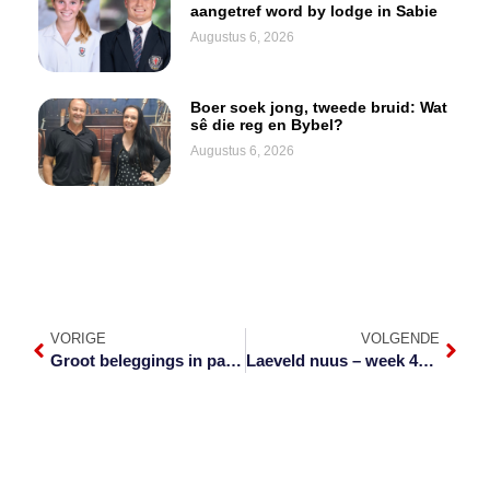
aangetref word by lodge in Sabie
Augustus 6, 2026
Boer soek jong, tweede bruid: Wat
sê die reg en Bybel?
Augustus 6, 2026
VORIGE
VOLGENDE
Groot beleggings in paaie beplan
Laeveld nuus – week 41 van 2021