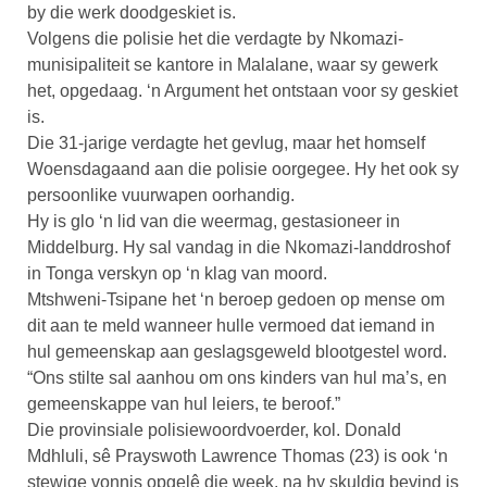
by die werk doodgeskiet is.
Volgens die polisie het die verdagte by Nkomazi-
munisipaliteit se kantore in Malalane, waar sy gewerk
het, opgedaag. ‘n Argument het ontstaan voor sy geskiet
is.
Die 31-jarige verdagte het gevlug, maar het homself
Woensdagaand aan die polisie oorgegee. Hy het ook sy
persoonlike vuurwapen oorhandig.
Hy is glo ‘n lid van die weermag, gestasioneer in
Middelburg. Hy sal vandag in die Nkomazi-landdroshof
in Tonga verskyn op ‘n klag van moord.
Mtshweni-Tsipane het ‘n beroep gedoen op mense om
dit aan te meld wanneer hulle vermoed dat iemand in
hul gemeenskap aan geslagsgeweld blootgestel word.
“Ons stilte sal aanhou om ons kinders van hul ma’s, en
gemeenskappe van hul leiers, te beroof.”
Die provinsiale polisiewoordvoerder, kol. Donald
Mdhluli, sê Prayswoth Lawrence Thomas (23) is ook ‘n
stewige vonnis opgelê die week, na hy skuldig bevind is