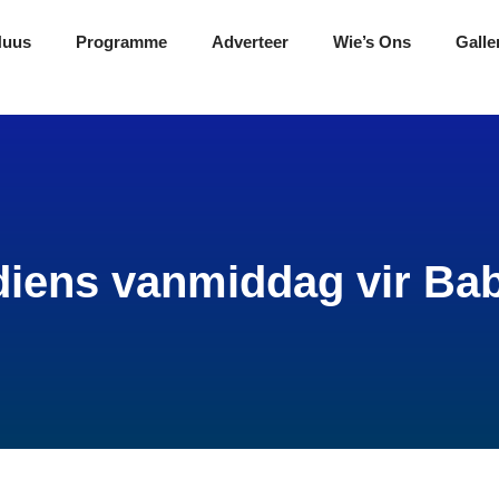
Nuus
Programme
Adverteer
Wie’s Ons
Galle
iens vanmiddag vir Ba