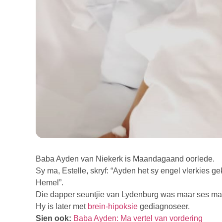
Baba Ayden van Niekerk is Maandagaand oorlede.
Sy ma, Estelle, skryf: “Ayden het sy engel vlerkies 
Hemel”.
Die dapper seuntjie van Lydenburg was maar ses maa
Hy is later met
brein-hipoksie
gediagnoseer.
Sien ook:
Baba Ayden: Ma vertel van vordering