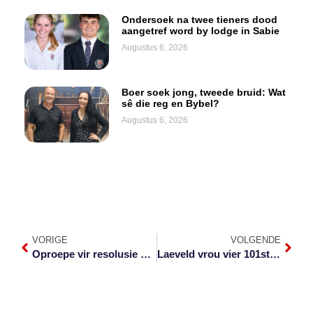
Ondersoek na twee tieners dood
aangetref word by lodge in Sabie
Augustus 6, 2026
Boer soek jong, tweede bruid: Wat
sê die reg en Bybel?
Augustus 6, 2026
VORIGE
VOLGENDE
Oproepe vir resolusie van konflik in Mosambiek
Laeveld vrou vier 101ste verjaarsdag