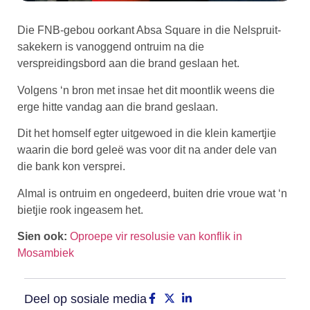
Die FNB-gebou oorkant Absa Square in die Nelspruit-
sakekern is vanoggend ontruim na die
verspreidingsbord aan die brand geslaan het.
Volgens ‘n bron met insae het dit moontlik weens die
erge hitte vandag aan die brand geslaan.
Dit het homself egter uitgewoed in die klein kamertjie
waarin die bord geleë was voor dit na ander dele van
die bank kon versprei.
Almal is ontruim en ongedeerd, buiten drie vroue wat ‘n
bietjie rook ingeasem het.
Sien ook:
Oproepe vir resolusie van konflik in
Mosambiek
Deel op sosiale media