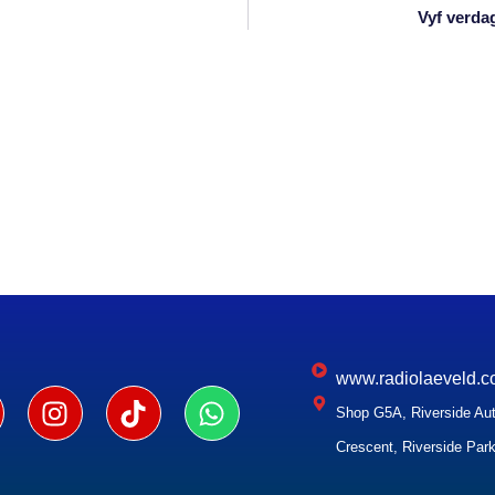
Vyf verda
www.radiolaeveld.c
Shop G5A, Riverside Aut
Crescent, Riverside Park