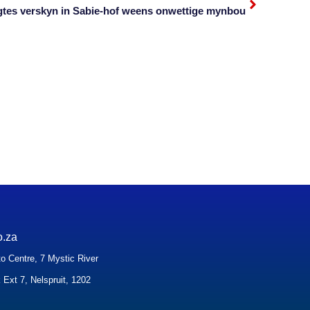
gtes verskyn in Sabie-hof weens onwettige mynbou
o.za
o Centre, 7 Mystic River
 Ext 7, Nelspruit, 1202