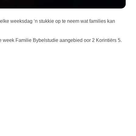
lke weeksdag ‘n stukkie op te neem wat families kan
ie week Familie Bybelstudie aangebied oor 2 Korintiërs 5.