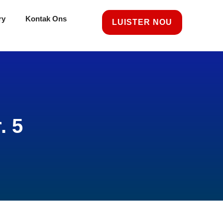
ry
Kontak Ons
LUISTER NOU
. 5