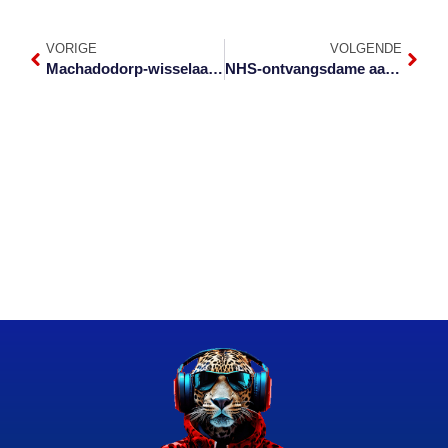
VORIGE
VOLGENDE
Machadodorp-wisselaar op N4 amptelik geopen
NHS-ontvangsdame aangewys as Kantoorkampioen 2021