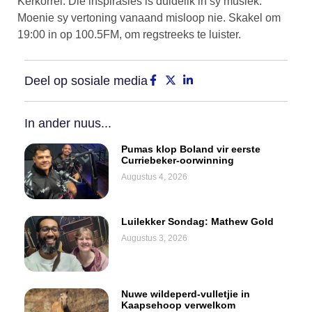
Kerkorrel. Dié inspirasies is duidelik in sy musiek.
Moenie sy vertoning vanaand misloop nie. Skakel om
19:00 in op 100.5FM, om regstreeks te luister.
Deel op sosiale media
In ander nuus...
Pumas klop Boland vir eerste
Curriebeker-oorwinning
Augustus 4, 2026
Luilekker Sondag: Mathew Gold
Augustus 3, 2026
Nuwe wildeperd-vulletjie in
Kaapsehoop verwelkom