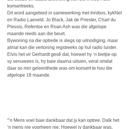
konsertreeks.
Dit word aangebied in samewerking met Innibos, kykNet
en Radio Laeveld. Jo Black, Jak de Priester, Charl du
Plessis, Refentse en Roan Ash was die afgelope
maande reeds aan die beurt.
Bywoning na die optrede is slegs op uitnodiging, maar
almal kan die vertoning regstreeks op hul radio luister.
Elvis het vir Gerhardt gesê dat, hoewel hy ‘n bietjie op
sy senuwees is, hy baie daarna uitsien, veral omdat
daar so min geleenthede was om konsert te hou die
afgelope 18 maande.
“‘n Mens voel baie dankbaar dat jy kan optree. Dalk het
‘n mens nie voorheen nie. Hoewel jy dankbaar was,