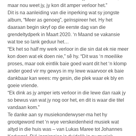
maar nou weet jy, jy kon dit amper verloor het.”
Dit is na aanleiding van die inperking wat sy jongste
album, “Meer as genoeg”, geïnspireer het. Hy het
daaraan begin skryf op die eerste dag van die
grendeltydperk in Maart 2020. ‘n Maand se vakansie
wat toe so lank geduur het…
“Ek het so half my werk verloor in die sin dat ek nie meer
kon doen wat ek doen nie,” sê hy. “Dit was ‘n moeilike
proses, maar ook eintlik baie goed want dit het ‘n klomp
ander goed vir my gewys in my lewe waarvoor ek baie
dankbaar kan wees: my gesin, die plek waar ek bly en
goeie vriende.
“Ek dink as jy amper iets verloor in die lewe dan raak jy
so bewus van wat jy nog oor het, en dit is waar die titel
vandaan kom.”
Te danke aan sy musiekonderwyser-ma het hy
grootgeword met ‘n wye verskeidenheid musiek wat
altyd in die huis was – van Lukas Maree tot Johannes