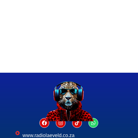
www.radiolaeveld.co.za