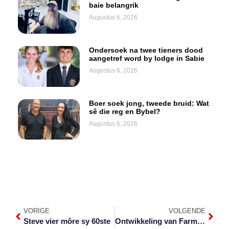
baie belangrik
Augustus 6, 2026
Ondersoek na twee tieners dood
aangetref word by lodge in Sabie
Augustus 6, 2026
Boer soek jong, tweede bruid: Wat
sê die reg en Bybel?
Augustus 6, 2026
VORIGE
VOLGENDE
Steve vier môre sy 60ste
Ontwikkeling van Farmstall at Gateway beplan