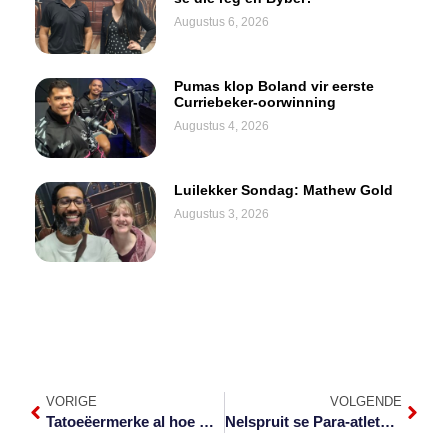
Augustus 6, 2026
Pumas klop Boland vir eerste
Curriebeker-oorwinning
Augustus 4, 2026
Luilekker Sondag: Mathew Gold
Augustus 3, 2026
VORIGE
VOLGENDE
Tatoeëermerke al hoe meer gewild onder ouer en jonger
Nelspruit se Para-atlete skitter by SA’s