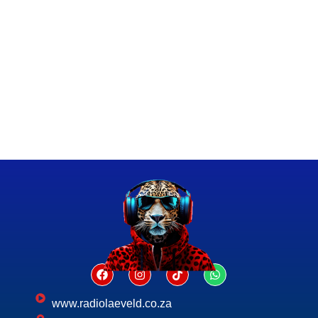
www.radiolaeveld.co.za