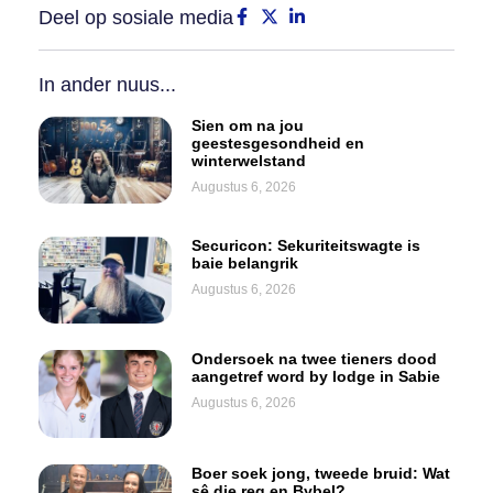
Deel op sosiale media
In ander nuus...
Sien om na jou
geestesgesondheid en
winterwelstand
Augustus 6, 2026
Securicon: Sekuriteitswagte is
baie belangrik
Augustus 6, 2026
Ondersoek na twee tieners dood
aangetref word by lodge in Sabie
Augustus 6, 2026
Boer soek jong, tweede bruid: Wat
sê die reg en Bybel?