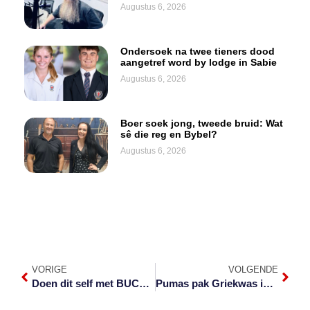
Augustus 6, 2026
Ondersoek na twee tieners dood
aangetref word by lodge in Sabie
Augustus 6, 2026
Boer soek jong, tweede bruid: Wat
sê die reg en Bybel?
Augustus 6, 2026
VORIGE
VOLGENDE
Doen dit self met BUCO: Bou ‘n boekrak
Pumas pak Griekwas in 2025 SA Beker-eindstryd in Mbombela