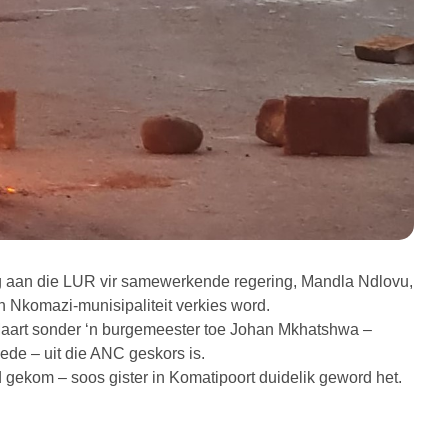
g aan die LUR vir samewerkende regering, Mandla Ndlovu,
n Nkomazi-munisipaliteit verkies word.
 Maart sonder ‘n burgemeester toe Johan Mkhatshwa –
de – uit die ANC geskors is.
d gekom – soos gister in Komatipoort duidelik geword het.