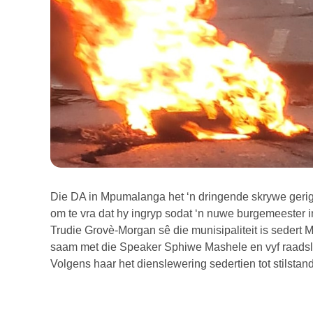
Die DA in Mpumalanga het ‘n dringende skrywe geri
om te vra dat hy ingryp sodat ‘n nuwe burgemeester i
Trudie Grovè-Morgan sê die munisipaliteit is sedert
saam met die Speaker Sphiwe Mashele en vyf raadsle
Volgens haar het dienslewering sedertien tot stilstan