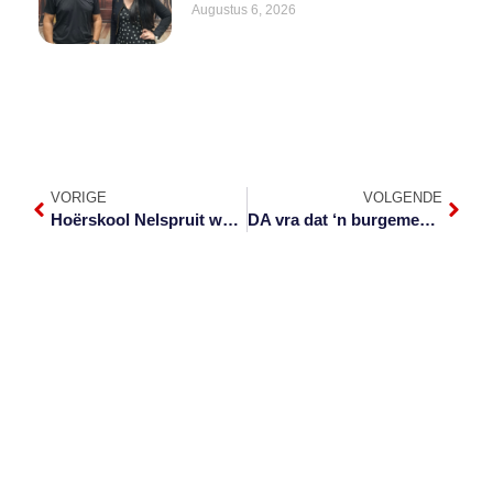
Augustus 6, 2026
VORIGE
VOLGENDE
Hoërskool Nelspruit word 70 jaar oud
DA vra dat ‘n burgemeester dringend verkies word in Nkomazi