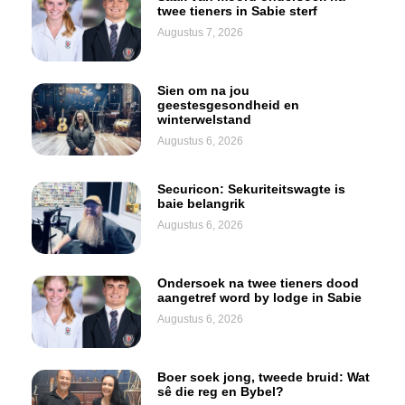
twee tieners in Sabie sterf
Augustus 7, 2026
Sien om na jou
geestesgesondheid en
winterwelstand
Augustus 6, 2026
Securicon: Sekuriteitswagte is
baie belangrik
Augustus 6, 2026
Ondersoek na twee tieners dood
aangetref word by lodge in Sabie
Augustus 6, 2026
Boer soek jong, tweede bruid: Wat
sê die reg en Bybel?