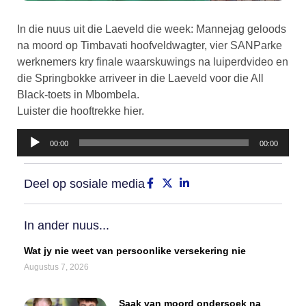
In die nuus uit die Laeveld die week: Mannejag geloods
na moord op Timbavati hoofveldwagter, vier SANParke
werknemers kry finale waarskuwings na luiperdvideo en
die Springbokke arriveer in die Laeveld voor die All
Black-toets in Mbombela.
Luister die hooftrekke hier.
Klankspeler
00:00
00:00
Deel op sosiale media
In ander nuus...
Wat jy nie weet van persoonlike versekering nie
Augustus 7, 2026
Saak van moord ondersoek na