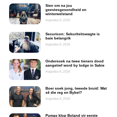
Sien om na jou
geestesgesondheid en
winterwelstand
Augustus 6, 2026
Securicon: Sekuriteitswagte is
baie belangrik
Augustus 6, 2026
Ondersoek na twee tieners dood
aangetref word by lodge in Sabie
Augustus 6, 2026
Boer soek jong, tweede bruid: Wat
sê die reg en Bybel?
Augustus 6, 2026
Pumas klop Boland vir eerste