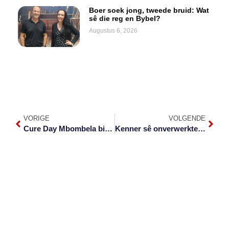
Boer soek jong, tweede bruid: Wat
sê die reg en Bybel?
Augustus 6, 2026
VORIGE
VOLGENDE
Cure Day Mbombela bied slegs topgehalte sorg
Kenner sê onverwerkte trauma kan bydra tot demensie