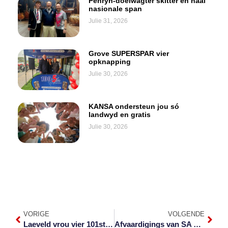
Penryn-doelwagter skitter en haal
nasionale span
Julie 31, 2026
Grove SUPERSPAR vier
opknapping
Julie 30, 2026
KANSA ondersteun jou só
landwyd en gratis
Julie 30, 2026
VORIGE
VOLGENDE
Laeveld vrou vier 101ste verjaarsdag
Afvaardigings van SA en Mosambiek vergader oor onlus