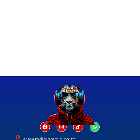
www.radiolaeveld.co.za