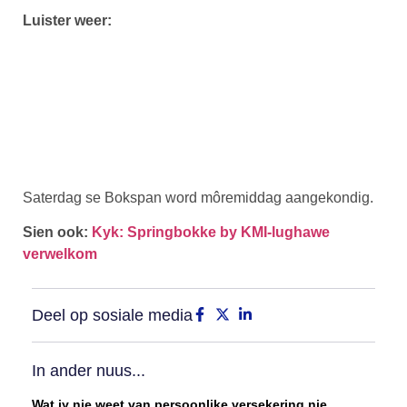
Luister weer:
Saterdag se Bokspan word môremiddag aangekondig.
Sien ook:
Kyk: Springbokke by KMI-lughawe
verwelkom
Deel op sosiale media
In ander nuus...
Wat jy nie weet van persoonlike versekering nie