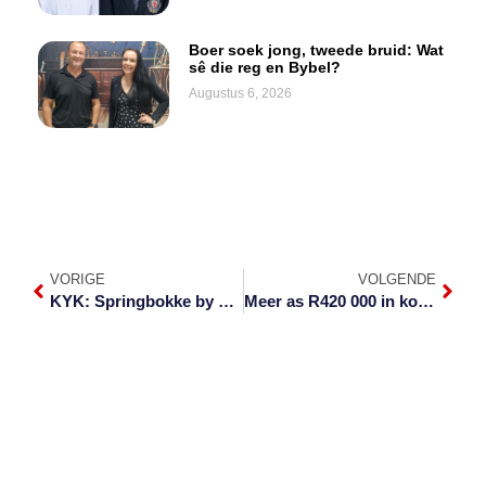
Boer soek jong, tweede bruid: Wat
sê die reg en Bybel?
Augustus 6, 2026
VORIGE
VOLGENDE
KYK: Springbokke by KMI-lughawe verwelkom
Meer as R420 000 in kontant by Oshoek gekonfiskeer