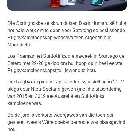
Die Springbokke se skrumdokter, Daan Human, sê hulle
het baie werk om te doen voor Saterdag se beslissende
Rugbykampioenskap-wedstryd teen Argentinië in
Mbombela.
Los Poemas het Suid-Afrika die naweek in Santiago del
Estero met 29-28 geklop om hul hoop op ŉ heel eerste
Rugbykampioenskapstitel, lewend te hou.
Die Rugbykampioenskap is sedert sy instelling in 2012
slegs deur Nieu-Seeland gewen (met die uitsondering
van 2015 en 2019 toe Australië en Suid-Afrika
kampioene was.
Beide jare is verkorte weergawes van die toernooi
gespeel, weens Wêreldbekertoernooie wat plaasgevind
het.