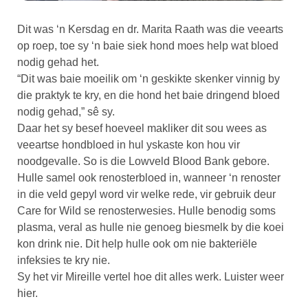
Dit was ‘n Kersdag en dr. Marita Raath was die veearts
op roep, toe sy ‘n baie siek hond moes help wat bloed
nodig gehad het.
“Dit was baie moeilik om ‘n geskikte skenker vinnig by
die praktyk te kry, en die hond het baie dringend bloed
nodig gehad,” sê sy.
Daar het sy besef hoeveel makliker dit sou wees as
veeartse hondbloed in hul yskaste kon hou vir
noodgevalle. So is die Lowveld Blood Bank gebore.
Hulle samel ook renosterbloed in, wanneer ‘n renoster
in die veld gepyl word vir welke rede, vir gebruik deur
Care for Wild se renosterwesies. Hulle benodig soms
plasma, veral as hulle nie genoeg biesmelk by die koei
kon drink nie. Dit help hulle ook om nie bakteriële
infeksies te kry nie.
Sy het vir Mireille vertel hoe dit alles werk. Luister weer
hier.