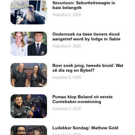
Securicon: Sekuriteitswagte is
baie belangrik
Augustus 6, 2026
Ondersoek na twee tieners dood
aangetref word by lodge in Sabie
Augustus 6, 2026
Boer soek jong, tweede bruid: Wat
sê die reg en Bybel?
Augustus 6, 2026
Pumas klop Boland vir eerste
Curriebeker-oorwinning
Augustus 4, 2026
Luilekker Sondag: Mathew Gold