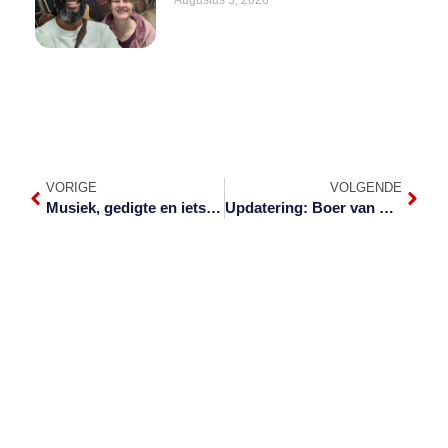
Augustus 3, 2026
VORIGE
VOLGENDE
Musiek, gedigte en iets onverwags… Verwelkom Jak en Bibi in jou huis
Updatering: Boer van Schoemanskloof vermoor