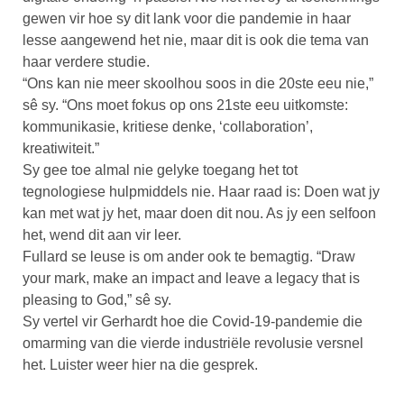
gewen vir hoe sy dit lank voor die pandemie in haar
lesse aangewend het nie, maar dit is ook die tema van
haar verdere studie.
“Ons kan nie meer skoolhou soos in die 20ste eeu nie,”
sê sy. “Ons moet fokus op ons 21ste eeu uitkomste:
kommunikasie, kritiese denke, ‘collaboration’,
kreatiwiteit.”
Sy gee toe almal nie gelyke toegang het tot
tegnologiese hulpmiddels nie. Haar raad is: Doen wat jy
kan met wat jy het, maar doen dit nou. As jy een selfoon
het, wend dit aan vir leer.
Fullard se leuse is om ander ook te bemagtig. “Draw
your mark, make an impact and leave a legacy that is
pleasing to God,” sê sy.
Sy vertel vir Gerhardt hoe die Covid-19-pandemie die
omarming van die vierde industriële revolusie versnel
het. Luister weer hier na die gesprek.