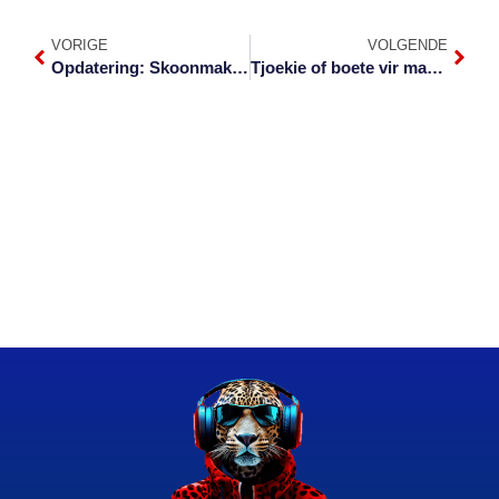
VORIGE
VOLGENDE
Opdatering: Skoonmaker vrygelaat na misverstand na transitoroof
Tjoekie of boete vir man wat by Valke-kantore inbreek