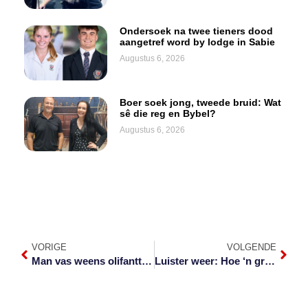
Ondersoek na twee tieners dood
aangetref word by lodge in Sabie
Augustus 6, 2026
Boer soek jong, tweede bruid: Wat
sê die reg en Bybel?
Augustus 6, 2026
VORIGE
VOLGENDE
Man vas weens olifanttande
Luister weer: Hoe ‘n groot probleem is Indiese spreeus in die Laeveld?