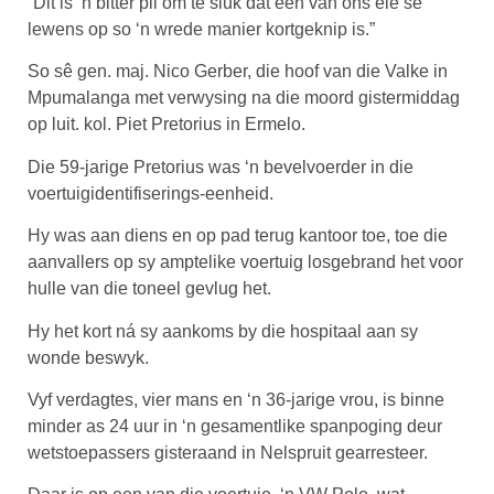
“Dit is ‘n bitter pil om te sluk dat een van ons eie se
lewens op so ‘n wrede manier kortgeknip is.”
So sê gen. maj. Nico Gerber, die hoof van die Valke in
Mpumalanga met verwysing na die moord gistermiddag
op luit. kol. Piet Pretorius in Ermelo.
Die 59-jarige Pretorius was ‘n bevelvoerder in die
voertuigidentifiserings-eenheid.
Hy was aan diens en op pad terug kantoor toe, toe die
aanvallers op sy amptelike voertuig losgebrand het voor
hulle van die toneel gevlug het.
Hy het kort ná sy aankoms by die hospitaal aan sy
wonde beswyk.
Vyf verdagtes, vier mans en ‘n 36-jarige vrou, is binne
minder as 24 uur in ‘n gesamentlike spanpoging deur
wetstoepassers gisteraand in Nelspruit gearresteer.