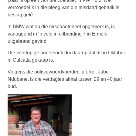
Daar is op een van die voertuie, ‘n VW Polo, wat
vermoedelik in die pleeg van die misdaad gebruik is,
beslag gelê.
‘n BMW wat op die misdaadtoneel opgemerk is, is
vanoggend in ‘n veld in uitbreiding 7 in Ermelo
uitgebrand gevind.
Die voorlopige ondersoek dui daarop dat dit in Oktober
in Culcatta gekaap is.
Volgens die polisiewoordvoerder, luit. kol. Jabu
Ndubane, is die verdagtes almal tussen 29 en 40 jaar
oud.