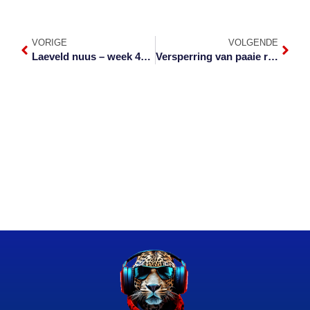
VORIGE
VOLGENDE
Laeveld nuus – week 42 van 2021
Versperring van paaie rondom Mbombela skerp veroordeel