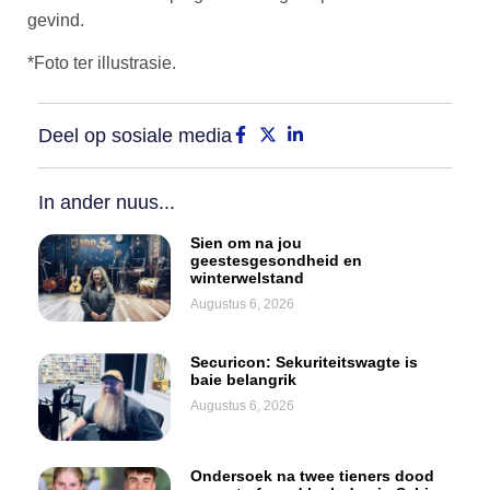
gevind.
*Foto ter illustrasie.
Deel op sosiale media
In ander nuus...
Sien om na jou
geestesgesondheid en
winterwelstand
Augustus 6, 2026
Securicon: Sekuriteitswagte is
baie belangrik
Augustus 6, 2026
Ondersoek na twee tieners dood