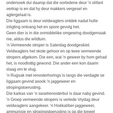
ondersoek dui daarop dat die oorledene deur ‘n olifant
vertrap is en dat hy deur makkers vergesel en
agtergelaat is.
Die liggaam is deur veldwagters ontdek nadat hulle
inligting ontvang het en spore gevolg het.
Geen dier is in die onmiddelike omgewing doodgemaak
nie, aldus die wildtuin.
‘n Vermeende stroper is Saterdag doodgeskiet.
Veldwagters het skote gehoor en op twee vermeende
stropers afgekom. Die een, wat ‘n geweer by hom gehad
het, is noodlottig gewond. Die ander een kon daarin
slaag om te vlug.
‘n Rugsak met renosterhorings is langs die verdagte se
liggaam gevind asook ‘n jaggeweer en
stropingstoerusting.
Die karkas van ‘n swartrenosterbul is daar naby gevind.
‘n Groep vermeende stropers is verlede Vrydag deur
veldwagters aangekeer. ‘n Hoëkaliber-jaggeweer,
ammunisie en stropingstoerusting is op die toneel