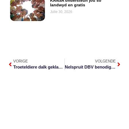
KANSA ondersteun jou só
landwyd en gratis
Julie 30, 2026
VORIGE
VOLGENDE
Troeteldiere dalk geklassifiseer as slagoffers
Nelspruit DBV benodig dringend hondekos