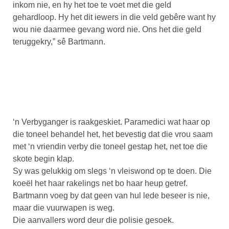
inkom nie, en hy het toe te voet met die geld
gehardloop. Hy het dit iewers in die veld gebêre want hy
wou nie daarmee gevang word nie. Ons het die geld
teruggekry,” sê Bartmann.
‘n Verbyganger is raakgeskiet. Paramedici wat haar op
die toneel behandel het, het bevestig dat die vrou saam
met ‘n vriendin verby die toneel gestap het, net toe die
skote begin klap.
Sy was gelukkig om slegs ‘n vleiswond op te doen. Die
koeël het haar rakelings net bo haar heup getref.
Bartmann voeg by dat geen van hul lede beseer is nie,
maar die vuurwapen is weg.
Die aanvallers word deur die polisie gesoek.