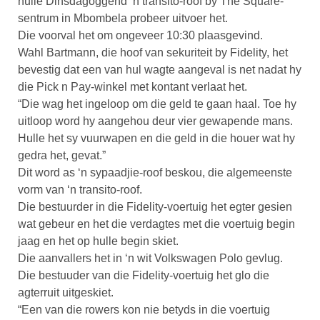
hulle Dinsdagoggend ‘n transito-roof by The Square-
sentrum in Mbombela probeer uitvoer het.
Die voorval het om ongeveer 10:30 plaasgevind.
Wahl Bartmann, die hoof van sekuriteit by Fidelity, het
bevestig dat een van hul wagte aangeval is net nadat hy
die Pick n Pay-winkel met kontant verlaat het.
“Die wag het ingeloop om die geld te gaan haal. Toe hy
uitloop word hy aangehou deur vier gewapende mans.
Hulle het sy vuurwapen en die geld in die houer wat hy
gedra het, gevat.”
Dit word as ‘n sypaadjie-roof beskou, die algemeenste
vorm van ‘n transito-roof.
Die bestuurder in die Fidelity-voertuig het egter gesien
wat gebeur en het die verdagtes met die voertuig begin
jaag en het op hulle begin skiet.
Die aanvallers het in ‘n wit Volkswagen Polo gevlug.
Die bestuuder van die Fidelity-voertuig het glo die
agterruit uitgeskiet.
“Een van die rowers kon nie betyds in die voertuig