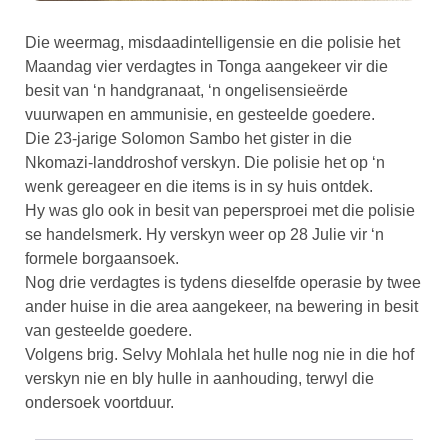
Die weermag, misdaadintelligensie en die polisie het
Maandag vier verdagtes in Tonga aangekeer vir die
besit van ‘n handgranaat, ‘n ongelisensieërde
vuurwapen en ammunisie, en gesteelde goedere.
Die 23-jarige Solomon Sambo het gister in die
Nkomazi-landdroshof verskyn. Die polisie het op ‘n
wenk gereageer en die items is in sy huis ontdek.
Hy was glo ook in besit van pepersproei met die polisie
se handelsmerk. Hy verskyn weer op 28 Julie vir ‘n
formele borgaansoek.
Nog drie verdagtes is tydens dieselfde operasie by twee
ander huise in die area aangekeer, na bewering in besit
van gesteelde goedere.
Volgens brig. Selvy Mohlala het hulle nog nie in die hof
verskyn nie en bly hulle in aanhouding, terwyl die
ondersoek voortduur.