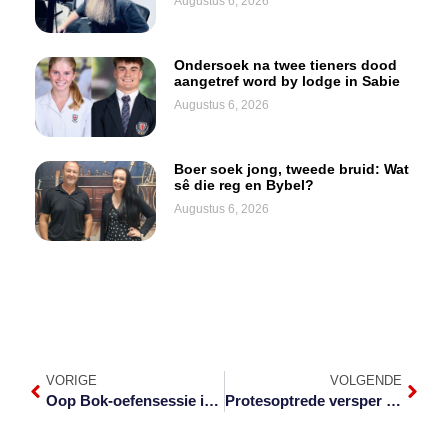
Augustus 6, 2026
Ondersoek na twee tieners dood
aangetref word by lodge in Sabie
Augustus 6, 2026
Boer soek jong, tweede bruid: Wat
sê die reg en Bybel?
Augustus 6, 2026
VORIGE
VOLGENDE
Oop Bok-oefensessie in Hazyview vandag
Protesoptrede versper paaie in Komatipoort