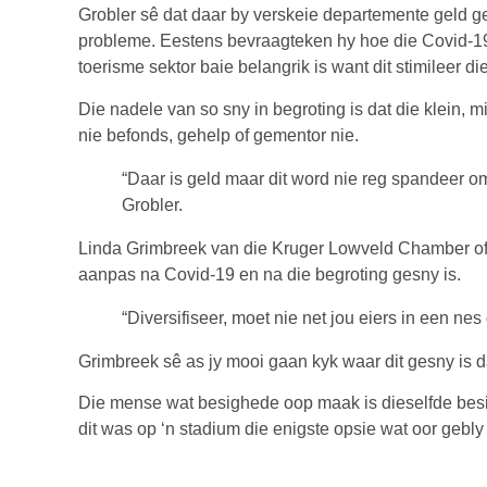
Grobler sê dat daar by verskeie departemente geld ge
probleme. Eestens bevraagteken hy hoe die Covid-19
toerisme sektor baie belangrik is want dit stimileer d
Die nadele van so sny in begroting is dat die klein, 
nie befonds, gehelp of gementor nie.
“Daar is geld maar dit word nie reg spandeer om
Grobler.
Linda Grimbreek van die Kruger Lowveld Chamber o
aanpas na Covid-19 en na die begroting gesny is.
“Diversifiseer, moet nie net jou eiers in een nes
Grimbreek sê as jy mooi gaan kyk waar dit gesny is da
Die mense wat besighede oop maak is dieselfde bes
dit was op ‘n stadium die enigste opsie wat oor gebly 