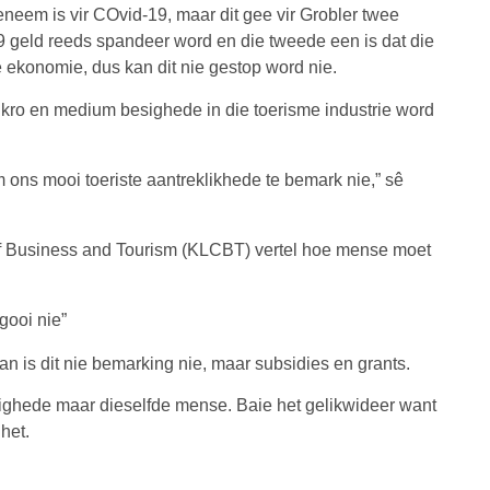
neem is vir COvid-19, maar dit gee vir Grobler twee
 geld reeds spandeer word en die tweede een is dat die
ie ekonomie, dus kan dit nie gestop word nie.
mikro en medium besighede in die toerisme industrie word
 ons mooi toeriste aantreklikhede te bemark nie,” sê
f Business and Tourism (KLCBT) vertel hoe mense moet
 gooi nie”
n is dit nie bemarking nie, maar subsidies en grants.
ighede maar dieselfde mense. Baie het gelikwideer want
het.