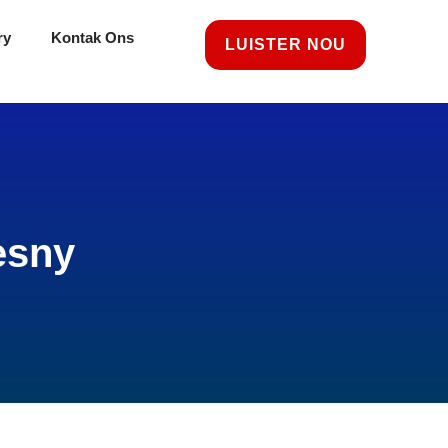
ry
Kontak Ons
LUISTER NOU
esny