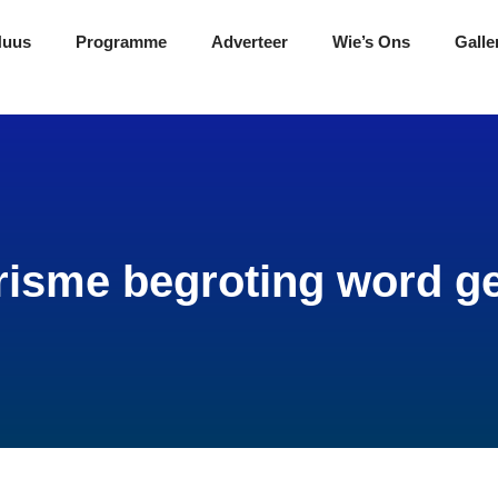
Nuus
Programme
Adverteer
Wie’s Ons
Galle
risme begroting word g