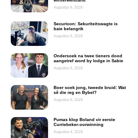
Augustus 6, 2026
Securicon: Sekuriteitswagte is
baie belangrik
Augustus 6, 2026
Ondersoek na twee tieners dood
aangetref word by lodge in Sabie
Augustus 6, 2026
Boer soek jong, tweede bruid: Wat
sê die reg en Bybel?
Augustus 6, 2026
Pumas klop Boland vir eerste
Curriebeker-oorwinning
Augustus 4, 2026