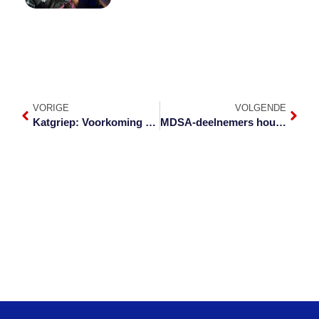
VORIGE
VOLGENDE
Katgriep: Voorkoming beter as genesing
MDSA-deelnemers hou werkswinkel in Mpumalanga