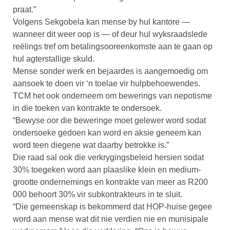
praat.”
Volgens Sekgobela kan mense by hul kantore —
wanneer dit weer oop is — of deur hul wyksraadslede
reëlings tref om betalingsooreenkomste aan te gaan op
hul agterstallige skuld.
Mense sonder werk en bejaardes is aangemoedig om
aansoek te doen vir ‘n toelae vir hulpbehoewendes.
TCM het ook onderneem om bewerings van nepotisme
in die toeken van kontrakte te ondersoek.
“Bewyse oor die beweringe moet gelewer word sodat
ondersoeke gedoen kan word en aksie geneem kan
word teen diegene wat daarby betrokke is.”
Die raad sal ook die verkrygingsbeleid hersien sodat
30% toegeken word aan plaaslike klein en medium-
grootte ondernemings en kontrakte van meer as R200
000 behoort 30% vir subkontrakteurs in te sluit.
“Die gemeenskap is bekommerd dat HOP-huise gegee
word aan mense wat dit nie verdien nie en munisipale