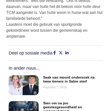
werknemers,” lees die verklaring. “Ons is bewus
daarvan, maar van hulle het dit bekom voor hulle deur
TCM aangestel is. Van hulle woon in huise wat aan hul
familielede behoort.”
Laastens moet die gebruik van sportgronde
gekoördineer word tussen die gemeenskap en
amptenare.
Deel op sosiale media
In ander nuus...
Saak van moord ondersoek na
twee tieners in Sabie sterf
Augustus 7, 2026
Sien om na jou
geestesgesondheid en
winterwelstand