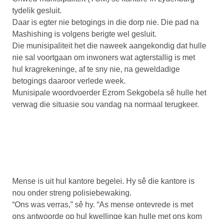
tydelik gesluit.
Daar is egter nie betogings in die dorp nie. Die pad na
Mashishing is volgens berigte wel gesluit.
Die munisipaliteit het die naweek aangekondig dat hulle
nie sal voortgaan om inwoners wat agterstallig is met
hul kragrekeninge, af te sny nie, na geweldadige
betogings daaroor verlede week.
Munisipale woordvoerder Ezrom Sekgobela sê hulle het
verwag die situasie sou vandag na normaal terugkeer.
Mense is uit hul kantore begelei. Hy sê die kantore is
nou onder streng polisiebewaking.
“Ons was verras,” sê hy. “As mense ontevrede is met
ons antwoorde op hul kwellinge kan hulle met ons kom