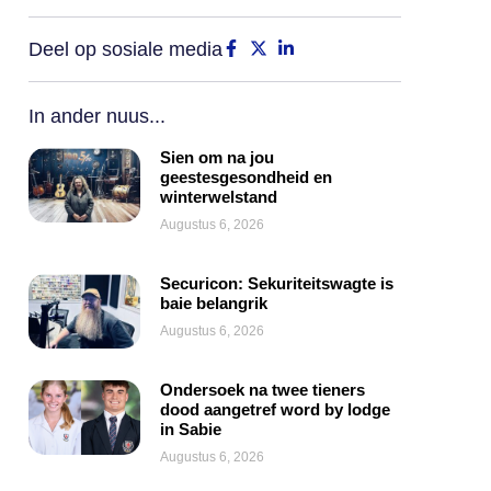
Deel op sosiale media
In ander nuus...
Sien om na jou
geestesgesondheid en
winterwelstand
Augustus 6, 2026
Securicon: Sekuriteitswagte is
baie belangrik
Augustus 6, 2026
Ondersoek na twee tieners
dood aangetref word by lodge
in Sabie
Augustus 6, 2026