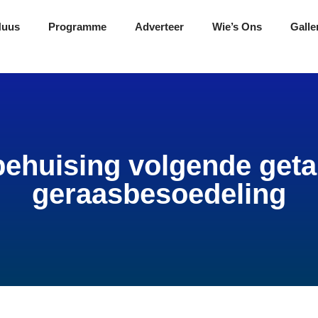
Nuus
Programme
Adverteer
Wie’s Ons
Galle
ehuising volgende get
geraasbesoedeling