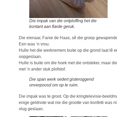
Die impak van die ontploffing het die
kontant aan flarde geruk.
Die eienaar, Fanie de Haas, sê die groep gewapende 
Een was ‘n vrou.
Hulle het die werknemers buite op die grond laat lê 
oopgeslaan.
Hulle is buite om die hoek met die ontsteker, maar di
met ‘n ander stuk plofstof.
Die span werk sedert gisteroggend
onverpoosd om op te ruim.
Die impak was te groot. Op die kringtelevisie-beeldma
enige geldnote wat nie die grootte van konfetti was n
vlug geslaan.