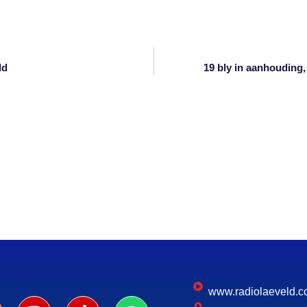
ld
19 bly in aanhouding, 
www.radiolaeveld.c