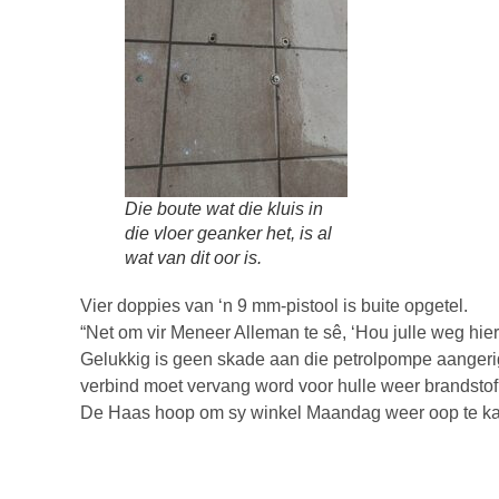
Die boute wat die kluis in
die vloer geanker het, is al
wat van dit oor is.
Vier doppies van ‘n 9 mm-pistool is buite opgetel.
“Net om vir Meneer Alleman te sê, ‘Hou julle weg hier
Gelukkig is geen skade aan die petrolpompe aangerig 
verbind moet vervang word voor hulle weer brandstof
De Haas hoop om sy winkel Maandag weer oop te kan