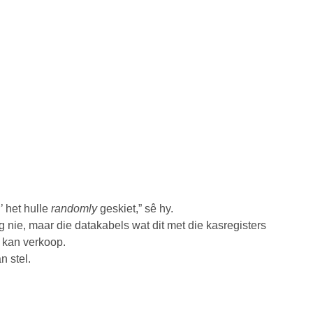
’ het hulle
randomly
geskiet,” sê hy.
nie, maar die datakabels wat dit met die kasregisters
 kan verkoop.
 stel.