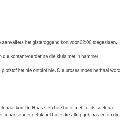
aanvallers het gisteroggend kort voor 02:00 toegeslaan.
en die kontantvoerder na die kluis met ‘n hammer
e plofstof het nie ontplof nie. Die proses moes herhaal word
teriaal kon De Haas sien hoe hulle met ‘n flits soek na
ie, maar sonder geluk het hulle die aftog geblaas en op die