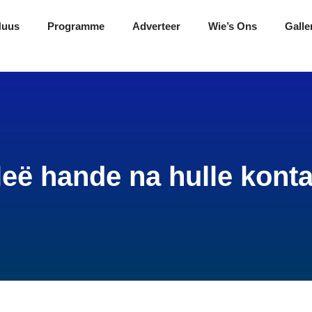
Nuus
Programme
Adverteer
Wie’s Ons
Galle
eë hande na hulle kontan