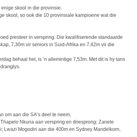
nige skool in die provinsie.
e skool, so ook die 10 provinsiale kampioene wat die
oed presteer in verspring. Die kwalifiserende standaarde
kap, 7,30m vir seniors in Suid-Afrika en 7,42m vir die
dag behaal het, is ‘n allemintige 7,53m. Met dit is hy tans
dranglys.
an om aan die SA’s deel te neem.
 Thapelo Nkuna aan verspring en driesprong; Zanele
i; Lwazi Mogodiri aan die 400m en Sydney Mandelkorn,