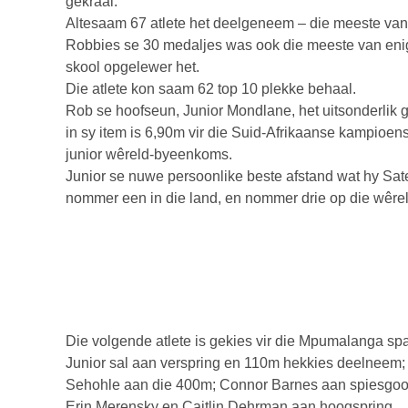
gekraai.
Altesaam 67 atlete het deelgeneem – die meeste van e
Robbies se 30 medaljes was ook die meeste van enig
skool opgelewer het.
Die atlete kon saam 62 top 10 plekke behaal.
Rob se hoofseun, Junior Mondlane, het uitsonderlik g
in sy item is 6,90m vir die Suid-Afrikaanse kampioens
junior wêreld-byeenkoms.
Junior se nuwe persoonlike beste afstand wat hy Sater
nommer een in die land, en nommer drie op die wêrel
Die volgende atlete is gekies vir die Mpumalanga sp
Junior sal aan verspring en 110m hekkies deelneem;
Sehohle aan die 400m; Connor Barnes aan spiesgoo
Erin Merensky en Caitlin Dehrman aan hoogspring.