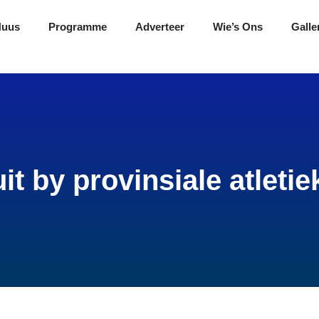
Nuus
Programme
Adverteer
Wie’s Ons
Galle
uit by provinsiale atlet