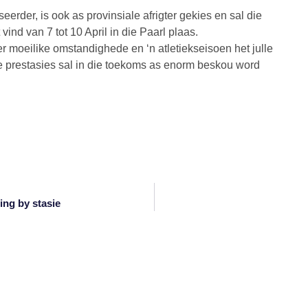
erder, is ook as provinsiale afrigter gekies en sal die
nd van 7 tot 10 April in die Paarl plaas.
r moeilike omstandighede en ‘n atletiekseisoen het julle
de prestasies sal in die toekoms as enorm beskou word
ing by stasie