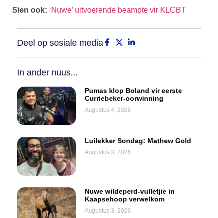
Sien ook:
‘Nuwe’ uitvoerende beampte vir KLCBT
Deel op sosiale media
In ander nuus...
Pumas klop Boland vir eerste
Curriebeker-oorwinning
Augustus 4, 2026
Luilekker Sondag: Mathew Gold
Augustus 3, 2026
Nuwe wildeperd-vulletjie in
Kaapsehoop verwelkom
Augustus 3, 2026