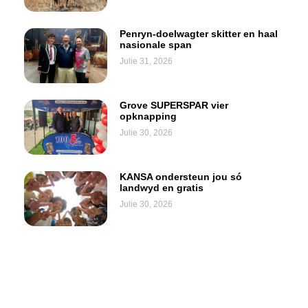
Penryn-doelwagter skitter en haal
nasionale span
Julie 31, 2026
Grove SUPERSPAR vier
opknapping
Julie 30, 2026
KANSA ondersteun jou só
landwyd en gratis
Julie 30, 2026