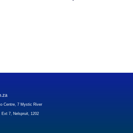
o.za
o Centre, 7 Mystic River
 Ext 7, Nelspruit, 1202