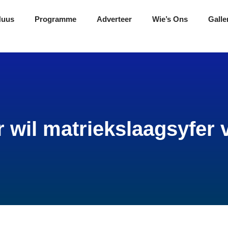
Nuus
Programme
Adverteer
Wie’s Ons
Galle
 wil matriekslaagsyfer 