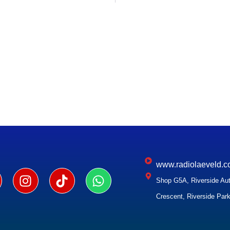
www.radiolaeveld.c
Shop G5A, Riverside Aut
Crescent, Riverside Park