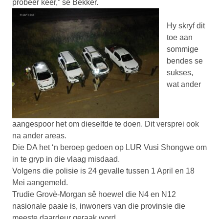
probeer keer,” sê Bekker.
Hy skryf dit
toe aan
sommige
bendes se
sukses,
wat ander
aangespoor het om dieselfde te doen. Dit versprei ook
na ander areas.
Die DA het ‘n beroep gedoen op LUR Vusi Shongwe om
in te gryp in die vlaag misdaad.
Volgens die polisie is 24 gevalle tussen 1 April en 18
Mei aangemeld.
Trudie Grovè-Morgan sê hoewel die N4 en N12
nasionale paaie is, inwoners van die provinsie die
meeste daardeur geraak word.