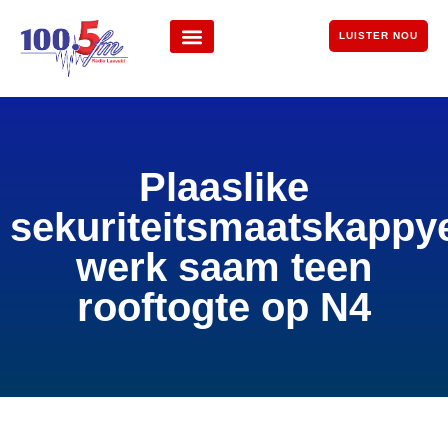
LUISTER NOU
Plaaslike
sekuriteitsmaatskappy
werk saam teen
rooftogte op N4