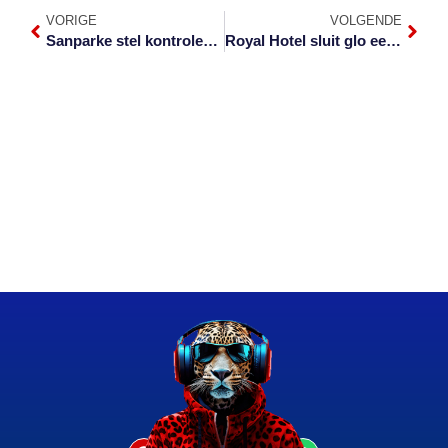
VORIGE
VOLGENDE
Sanparke stel kontrolepunte in suide van wildtuin in
Royal Hotel sluit glo eersdaags sy deure