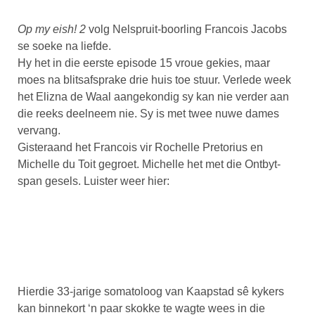
Op my eish! 2
volg Nelspruit-boorling Francois Jacobs
se soeke na liefde.
Hy het in die eerste episode 15 vroue gekies, maar
moes na blitsafsprake drie huis toe stuur. Verlede week
het Elizna de Waal aangekondig sy kan nie verder aan
die reeks deelneem nie. Sy is met twee nuwe dames
vervang.
Gisteraand het Francois vir Rochelle Pretorius en
Michelle du Toit gegroet. Michelle het met die Ontbyt-
span gesels. Luister weer hier:
Hierdie 33-jarige somatoloog van Kaapstad sê kykers
kan binnekort ‘n paar skokke te wagte wees in die