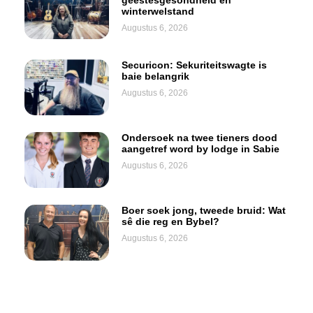
geestesgesondheid en
winterwelstand
Augustus 6, 2026
Securicon: Sekuriteitswagte is
baie belangrik
Augustus 6, 2026
Ondersoek na twee tieners dood
aangetref word by lodge in Sabie
Augustus 6, 2026
Boer soek jong, tweede bruid: Wat
sê die reg en Bybel?
Augustus 6, 2026