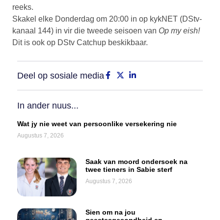
reeks.
Skakel elke Donderdag om 20:00 in op kykNET (DStv-
kanaal 144) in vir die tweede seisoen van
Op my eish!
Dit is ook op DStv Catchup beskikbaar.
Deel op sosiale media
In ander nuus...
Wat jy nie weet van persoonlike versekering nie
Augustus 7, 2026
Saak van moord ondersoek na
twee tieners in Sabie sterf
Augustus 7, 2026
Sien om na jou