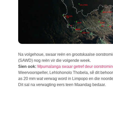
Na volgehoue, swaar reën en grootskaalse oorstromi
(SAWD) nog reën vir die volgende week.
Sien ook:
Mpumalanga swaar getref deur oorstromi
Weervoorspeller, Lehlohonolo Thobela, sê dit behoor
as 20 mm wat verwag word in Limpopo en die noord
Dit sal na verwagting eers teen Maandag bedaar.