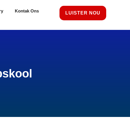
ry
Kontak Ons
LUISTER NOU
pskool