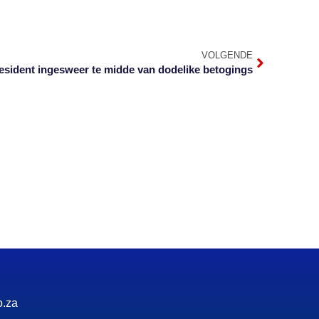
VOLGENDE
sident ingesweer te midde van dodelike betogings
o.za