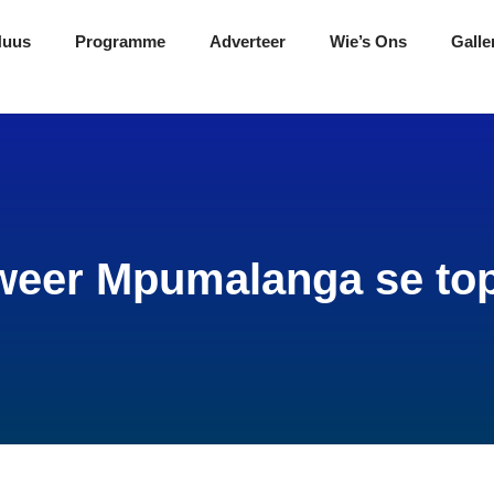
Nuus
Programme
Adverteer
Wie’s Ons
Galle
eer Mpumalanga se to