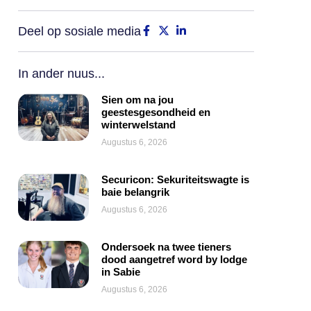
Deel op sosiale media
In ander nuus...
Sien om na jou
geestesgesondheid en
winterwelstand
Augustus 6, 2026
Securicon: Sekuriteitswagte is
baie belangrik
Augustus 6, 2026
Ondersoek na twee tieners
dood aangetref word by lodge
in Sabie
Augustus 6, 2026