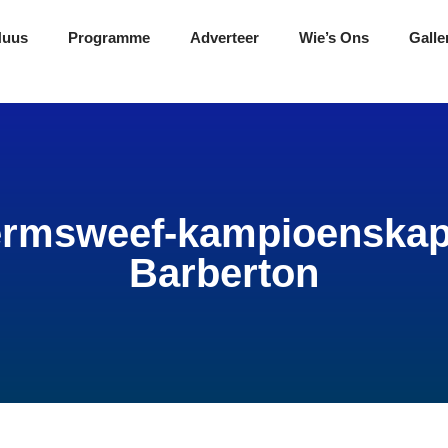
Nuus
Programme
Adverteer
Wie’s Ons
Galle
ermsweef-kampioenskap
Barberton