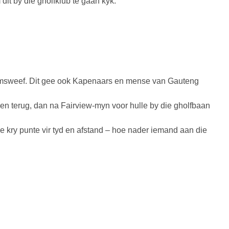
it by die gholfklub te gaan kyk.
kermsweef. Dit gee ook Kapenaars en mense van Gauteng
 en terug, dan na Fairview-myn voor hulle by die gholfbaan
e kry punte vir tyd en afstand – hoe nader iemand aan die