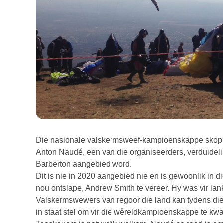
Die nasionale valskermsweef-kampioenskappe skop 
Anton Naudé, een van die organiseerders, verduideli
Barberton aangebied word.
Dit is nie in 2020 aangebied nie en is gewoonlik in di
nou ontslape, Andrew Smith te vereer. Hy was vir lank
Valskermswewers van regoor die land kan tydens die 
in staat stel om vir die wêreldkampioenskappe te kwal