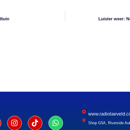
dtuin
Luister weer: 
www.radiolaeveld.c
Shop G5A, Riverside Aut