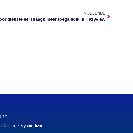
VOLGENDE
Nooddienste eersdaags meer toeganklik in Hazyview
o.za
o Centre, 7 Mystic River