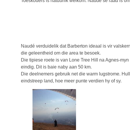
Toeskouers is natuurlik welkom. Naudé se raad is om d
Naudé verduidelik dat Barberton ideaal is vir vals
die geleentheid om die area te besoek.
Die tipiese roete is van Lone Tree Hill na Agnes-myn
eindig. Dit is baie naby aan 50 km.
Die deelnemers gebruik net die warm lugstrome. Hull
eindstreep land, hoe meer punte verdien hy of sy.