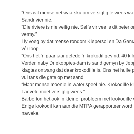
“Ons wil mense net waarsku om versigtig te wees want
Sandrivier nie.
“Die riviere is nie veilig nie. Selfs vir vee is dit bet
vermy.”
Hy voeg by dat mense rondom Kiepersol en Da Gama-
vêr loop.
“Ons het ‘n paar jaar gelede ‘n krokodil gevind, 40 ki
Verder, naby Driekoppies-dam is sand gemyn by Jep
klagtes ontvang dat daar krokodille is. Ons het hulle
vul tans die gate op met sand.
“Maar mense moenie in water speel nie. Krokodille kl
Laeveld moet versigtig wees.”
Barberton het ook ‘n kleiner probleem met krokodille w
Enige krokodil kan aan die MTPA gerapporteer word
naweke.