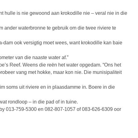
 hulle is nie gewoond aan krokodille nie – veral nie in die
er om ander waterbronne te gebruik om die twee riviere te
dam ook versigtig moet wees, want krokodille kan baie
lometer van die naaste water af.”
pe’s Reef. Weens die reën het water opgedam. “Ons het
 probeer vang met hokke, maar kon nie. Die munisipaliteit
im soms uit riviere en in plaasdamme in. Boere in die
at rondloop – in die pad of in tuine.
 by 013-759-5300 en 082-807-1057 of 083-626-6309 oor