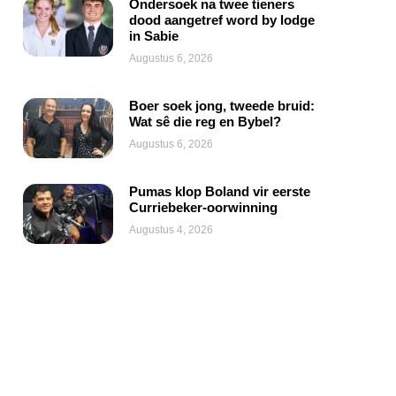
Ondersoek na twee tieners
dood aangetref word by lodge
in Sabie
Augustus 6, 2026
Boer soek jong, tweede bruid:
Wat sê die reg en Bybel?
Augustus 6, 2026
Pumas klop Boland vir eerste
Curriebeker-oorwinning
Augustus 4, 2026