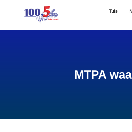
Tuis
MTPA waars