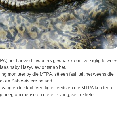
PA) het Laeveld-inwoners gewaarsku om versigtig te wees
lplaas naby Hazyview ontsnap het.
ng moniteer by die MTPA, sê een fasiliteit het weens die
d- en Sabie-riviere beland.
 vang en te skuif. Veertig is reeds en die MTPA kon teen
genoeg om mense en diere te vang, sê Lukhele.