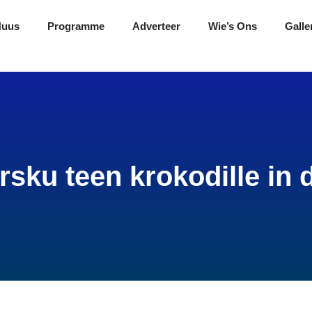
Nuus
Programme
Adverteer
Wie’s Ons
Galle
ku teen krokodille in 