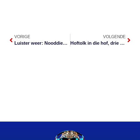
VORIGE
VOLGENDE
Luister weer: Nooddienste eersdaags meer toeganklik in Hazyview
Hoftolk in die hof, drie mans ontsnap uit polisieaanhouding