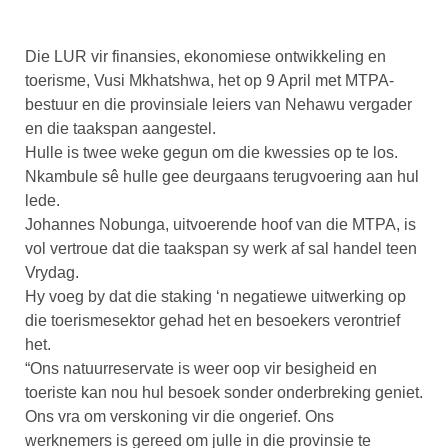
Die LUR vir finansies, ekonomiese ontwikkeling en
toerisme, Vusi Mkhatshwa, het op 9 April met MTPA-
bestuur en die provinsiale leiers van Nehawu vergader
en die taakspan aangestel.
Hulle is twee weke gegun om die kwessies op te los.
Nkambule sê hulle gee deurgaans terugvoering aan hul
lede.
Johannes Nobunga, uitvoerende hoof van die MTPA, is
vol vertroue dat die taakspan sy werk af sal handel teen
Vrydag.
Hy voeg by dat die staking ‘n negatiewe uitwerking op
die toerismesektor gehad het en besoekers verontrief
het.
“Ons natuurreservate is weer oop vir besigheid en
toeriste kan nou hul besoek sonder onderbreking geniet.
Ons vra om verskoning vir die ongerief. Ons
werknemers is gereed om julle in die provinsie te