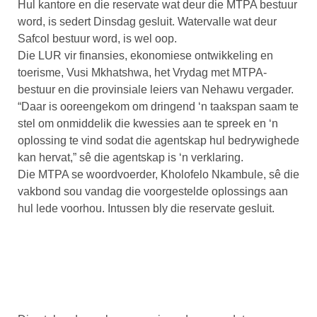
Hul kantore en die reservate wat deur die MTPA bestuur
word, is sedert Dinsdag gesluit. Watervalle wat deur
Safcol bestuur word, is wel oop.
Die LUR vir finansies, ekonomiese ontwikkeling en
toerisme, Vusi Mkhatshwa, het Vrydag met MTPA-
bestuur en die provinsiale leiers van Nehawu vergader.
“Daar is ooreengekom om dringend ‘n taakspan saam te
stel om onmiddelik die kwessies aan te spreek en ‘n
oplossing te vind sodat die agentskap hul bedrywighede
kan hervat,” sê die agentskap is ‘n verklaring.
Die MTPA se woordvoerder, Kholofelo Nkambule, sê die
vakbond sou vandag die voorgestelde oplossings aan
hul lede voorhou. Intussen bly die reservate gesluit.