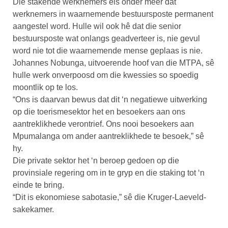
Die stakende werknemers eis onder meer dat
werknemers in waarnemende bestuursposte permanent
aangestel word. Hulle wil ook hê dat die senior
bestuursposte wat onlangs geadverteer is, nie gevul
word nie tot die waarnemende mense geplaas is nie.
Johannes Nobunga, uitvoerende hoof van die MTPA, sê
hulle werk onverpoosd om die kwessies so spoedig
moontlik op te los.
“Ons is daarvan bewus dat dit ‘n negatiewe uitwerking
op die toerismesektor het en besoekers aan ons
aantreklikhede verontrief. Ons nooi besoekers aan
Mpumalanga om ander aantreklikhede te besoek,” sê
hy.
Die private sektor het ‘n beroep gedoen op die
provinsiale regering om in te gryp en die staking tot ‘n
einde te bring.
“Dit is ekonomiese sabotasie,” sê die Kruger-Laeveld-
sakekamer.