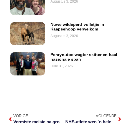
Augustus 3, 2026
Nuwe wildeperd-vulletjie in
Kaapsehoop verwelkom
Augustus 3, 2026
Penryn-doelwagter skitter en haal
nasionale span
Julie 31, 2026
VORIGE
VOLGENDE
Vermiste meisie na groot soektog gevind
NHS-atlete wen ‘n hele handvol medaljes by SA’s