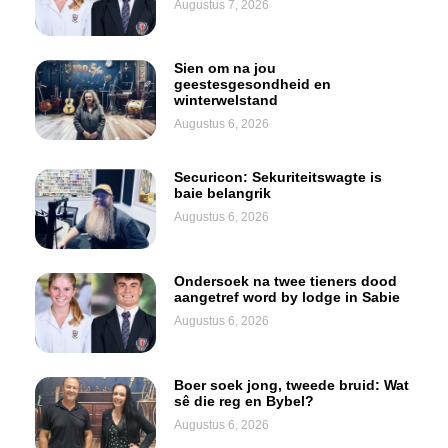
Augustus 7, 2026
Sien om na jou
geestesgesondheid en
winterwelstand
Augustus 6, 2026
Securicon: Sekuriteitswagte is
baie belangrik
Augustus 6, 2026
Ondersoek na twee tieners dood
aangetref word by lodge in Sabie
Augustus 6, 2026
Boer soek jong, tweede bruid: Wat
sê die reg en Bybel?
Augustus 6, 2026