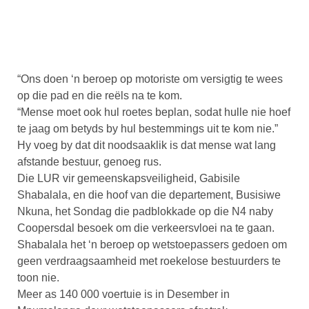
“Ons doen ‘n beroep op motoriste om versigtig te wees
op die pad en die reëls na te kom.
“Mense moet ook hul roetes beplan, sodat hulle nie hoef
te jaag om betyds by hul bestemmings uit te kom nie.”
Hy voeg by dat dit noodsaaklik is dat mense wat lang
afstande bestuur, genoeg rus.
Die LUR vir gemeenskapsveiligheid, Gabisile
Shabalala, en die hoof van die departement, Busisiwe
Nkuna, het Sondag die padblokkade op die N4 naby
Coopersdal besoek om die verkeersvloei na te gaan.
Shabalala het ‘n beroep op wetstoepassers gedoen om
geen verdraagsaamheid met roekelose bestuurders te
toon nie.
Meer as 140 000 voertuie is in Desember in