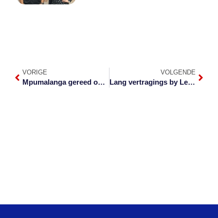
VORIGE
VOLGENDE
Mpumalanga gereed om eindeksamen na te sien
Lang vertragings by Lebombo-grens duur voort