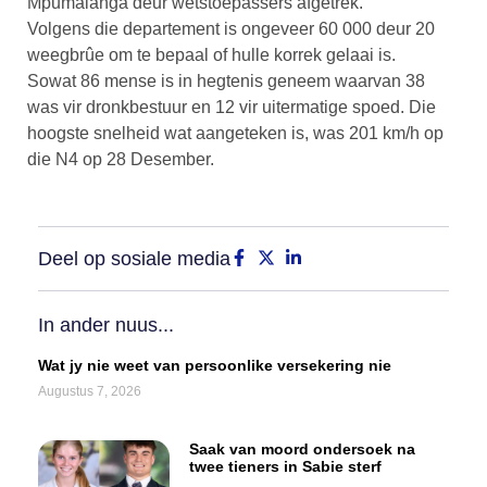
Mpumalanga deur wetstoepassers afgetrek.
Volgens die departement is ongeveer 60 000 deur 20
weegbrûe om te bepaal of hulle korrek gelaai is.
Sowat 86 mense is in hegtenis geneem waarvan 38
was vir dronkbestuur en 12 vir uitermatige spoed. Die
hoogste snelheid wat aangeteken is, was 201 km/h op
die N4 op 28 Desember.
Deel op sosiale media
In ander nuus...
Wat jy nie weet van persoonlike versekering nie
Augustus 7, 2026
Saak van moord ondersoek na
twee tieners in Sabie sterf