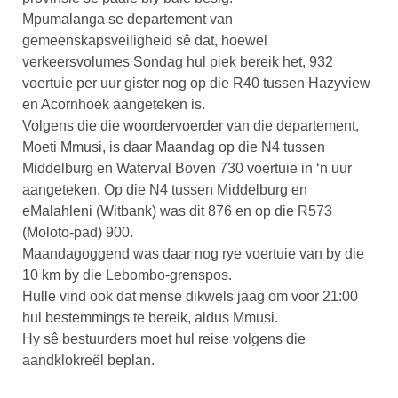
Mpumalanga se departement van
gemeenskapsveiligheid sê dat, hoewel
verkeersvolumes Sondag hul piek bereik het, 932
voertuie per uur gister nog op die R40 tussen Hazyview
en Acornhoek aangeteken is.
Volgens die die woordervoerder van die departement,
Moeti Mmusi, is daar Maandag op die N4 tussen
Middelburg en Waterval Boven 730 voertuie in ‘n uur
aangeteken. Op die N4 tussen Middelburg en
eMalahleni (Witbank) was dit 876 en op die R573
(Moloto-pad) 900.
Maandagoggend was daar nog rye voertuie van by die
10 km by die Lebombo-grenspos.
Hulle vind ook dat mense dikwels jaag om voor 21:00
hul bestemmings te bereik, aldus Mmusi.
Hy sê bestuurders moet hul reise volgens die
aandklokreël beplan.