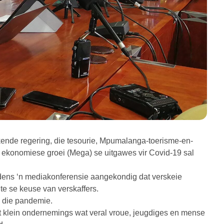
ende regering, die tesourie, Mpumalanga-toerisme-en-
ekonomiese groei (Mega) se uitgawes vir Covid-19 sal
ens ‘n mediakonferensie aangekondig dat verskeie
ite se keuse van verskaffers.
s die pandemie.
dat klein ondernemings wat veral vroue, jeugdiges en mense