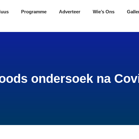
Nuus
Programme
Adverteer
Wie’s Ons
Galle
oods ondersoek na Covi