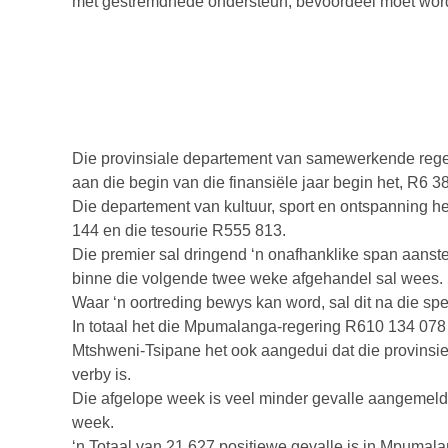
met gestremdhede ondersteun, bevoordeel moet wor
Die provinsiale departement van samewerkende reger
aan die begin van die finansiële jaar begin het, R6
Die departement van kultuur, sport en ontspanning
144 en die tesourie R555 813.
Die premier sal dringend ‘n onafhanklike span aanst
binne die volgende twee weke afgehandel sal wees.
Waar ‘n oortreding bewys kan word, sal dit na die s
In totaal het die Mpumalanga-regering R610 134 078
Mtshweni-Tsipane het ook aangedui dat die provinsie 
verby is.
Die afgelope week is veel minder gevalle aangemeld
week.
‘n Totaal van 21 627 positiewe gevalle is in Mpumal