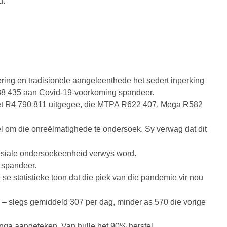
d.
ing en tradisionele aangeleenthede het sedert inperking
 388 435 aan Covid-19-voorkoming spandeer.
 het R4 790 811 uitgegee, die MTPA R622 407, Mega R582
el om die onreëlmatighede te ondersoek. Sy verwag dat dit
pesiale ondersoekeenheid verwys word.
 spandeer.
se statistieke toon dat die piek van die pandemie vir nou
 – slegs gemiddeld 307 per dag, minder as 570 die vorige
anga aangeteken. Van hulle het 90% herstel.