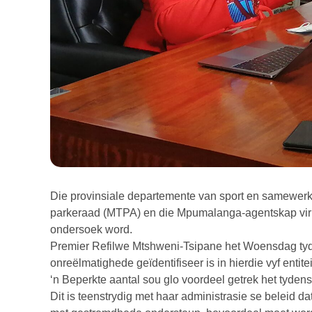
Die provinsiale departemente van sport en samewerk
parkeraad (MTPA) en die Mpumalanga-agentskap vir 
ondersoek word.
Premier Refilwe Mtshweni-Tsipane het Woensdag tyd
onreëlmatighede geïdentifiseer is in hierdie vyf entite
‘n Beperkte aantal sou glo voordeel getrek het tyden
Dit is teenstrydig met haar administrasie se beleid 