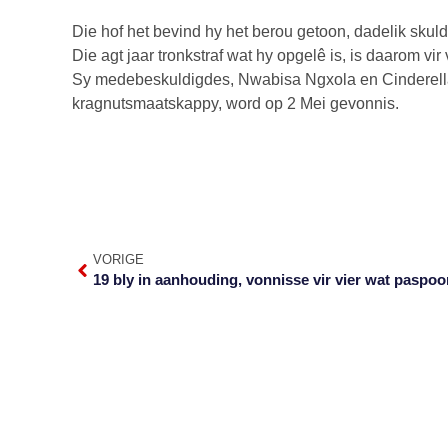
Die hof het bevind hy het berou getoon, dadelik skuldi
Die agt jaar tronkstraf wat hy opgelê is, is daarom vir 
Sy medebeskuldigdes, Nwabisa Ngxola en Cinderell
kragnutsmaatskappy, word op 2 Mei gevonnis.
VORIGE
19 bly in aanhouding, vonnisse vir vier wat paspoor