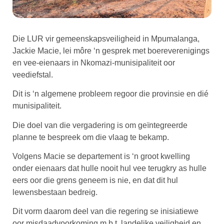
Die LUR vir gemeenskapsveiligheid in Mpumalanga,
Jackie Macie, lei môre ‘n gesprek met boereverenigings
en vee-eienaars in Nkomazi-munisipaliteit oor
veediefstal.
Dit is ‘n algemene probleem regoor die provinsie en dié
munisipaliteit.
Die doel van die vergadering is om geïntegreerde
planne te bespreek om die vlaag te bekamp.
Volgens Macie se departement is ‘n groot kwelling
onder eienaars dat hulle nooit hul vee terugkry as hulle
eers oor die grens geneem is nie, en dat dit hul
lewensbestaan bedreig.
Dit vorm daarom deel van die regering se inisiatiewe
oor misdaadvoorkoming m.b.t. landelike veiligheid en