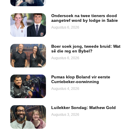
Ondersoek na twee tieners dood
aangetref word by lodge in Sabie
Augustus 6, 2026
Boer soek jong, tweede bruid: Wat
sê die reg en Bybel?
Augustus 6, 2026
Pumas klop Boland vir eerste
Curriebeker-oorwinning
Augustus 4, 2026
Luilekker Sondag: Mathew Gold
Augustus 3, 2026